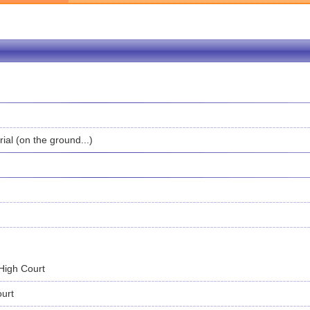
ial (on the ground...)
 High Court
urt