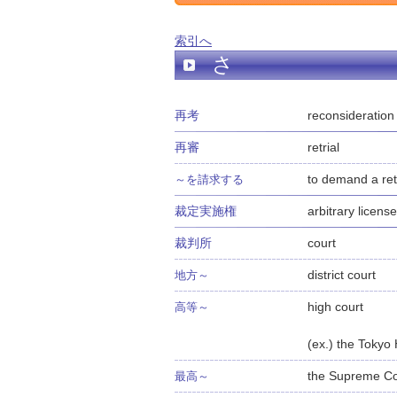
索引へ
さ
再考
reconsideration
再審
retrial
to demand a retr
～を請求する
裁定実施権
arbitrary license
裁判所
court
district court
地方～
high court
高等～
(ex.) the Tokyo
the Supreme Co
最高～