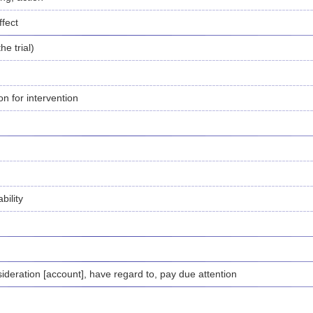
ffect
he trial)
on for intervention
bility
sideration [account], have regard to, pay due attention