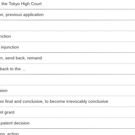
to the Tokyo High Court
ion, previous application
nction
injunction
urn, send back, remand
back to the ...
sion
s final and conclusive, to become irrevocably conclusive
nt grant
e patent decision
ng, action