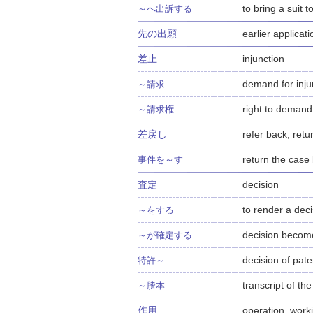
to bring a suit 
～へ出訴する
先の出願
earlier applicat
差止
injunction
demand for inju
～請求
right to demand 
～請求権
差戻し
refer back, ret
return the case 
事件を～す
査定
decision
to render a deci
～をする
decision become
～が確定する
decision of pate
特許～
transcript of th
～謄本
作用
operation, worki