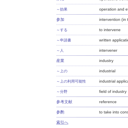
operation and e
～効果
参加
intervention (in t
to intervene
～する
written applicati
～申請書
intervener
～人
産業
industry
industrial
～上の
industrial applica
～上の利用可能性
field of industry
～分野
参考文献
reference
参酌
to take into con
索引へ