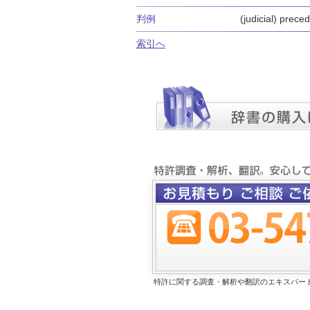
判例
(judicial) prece
索引へ
特許に関する調査・解析や翻訳のエキスパー