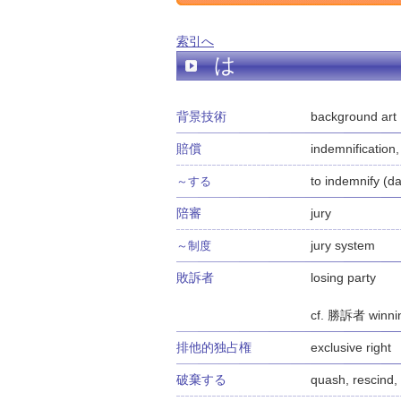
索引へ
は
背景技術
background art
賠償
indemnification
to indemnify (d
～する
陪審
jury
jury system
～制度
敗訴者
losing party
cf. 勝訴者 winnin
排他的独占権
exclusive right
破棄する
quash, rescind,