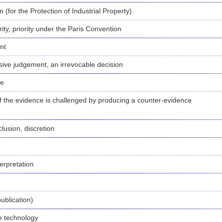
 (for the Protection of Industrial Property)
ity, priority under the Paris Convention
nt
usive judgement, an irrevocable decision
ce
 of the evidence is challenged by producing a counter-evidence
lusion, discretion
terpretation
publication)
e technology