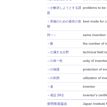
problems to be 
～が解決しようとする課
題
best mode for ca
～実施のための最良の形
態
same invention
同一～
the number of i
～数
technical field 
～の属する分野
unity of inventi
～の単一性
protection of in
～の保護
utilization of in
～の利用
inventor
～者
inventor's certif
～者証 (RU)
発明推進協会
Japan Institute 