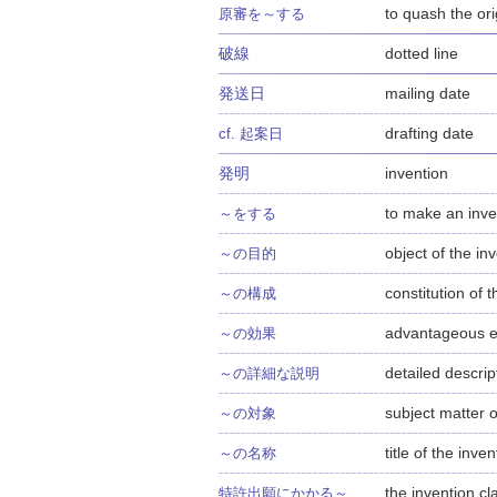
to quash the orig
原審を～する
破線
dotted line
発送日
mailing date
drafting date
cf. 起案日
発明
invention
to make an inve
～をする
object of the in
～の目的
constitution of 
～の構成
advantageous ef
～の効果
detailed descrip
～の詳細な説明
subject matter o
～の対象
title of the inven
～の名称
the invention cl
特許出願にかかる～