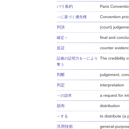
パリ条約
Paris Convention
Convention prior
～に基づく優先権
判決
(court) judgeme
final and concl
確定～
反証
counter eviden
The credibility
証拠の証明力を～により
奪う
判断
judgement, conc
判定
interpretation
a request for in
～の請求
頒布
distribution
to distribute (a 
～する
汎用技術
general-purpos